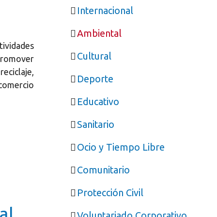
Internacional
Ambiental
ividades
Cultural
 promover
reciclaje,
Deporte
comercio
Educativo
Sanitario
Ocio y Tiempo Libre
Comunitario
Protección Civil
al
Voluntariado Corporativo