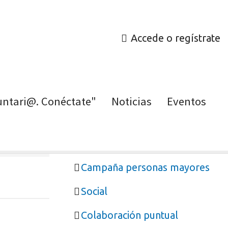
Accede o regístrate
untari@. Conéctate"
Noticias
Eventos
Haz voluntariado
Campaña personas mayores
Social
Colaboración puntual