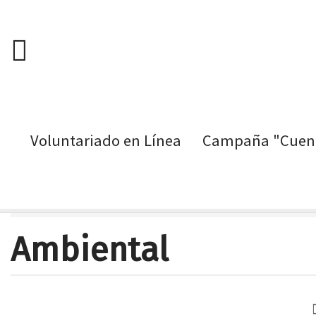
Voluntariado en Línea
Campaña "Cuent
Pasar
Oportunidades de Voluntariado
General
Ambie
al
contenido
Ambiental
principal