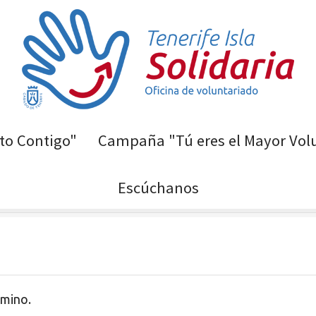
o Contigo"
Campaña "Tú eres el Mayor Vol
Escúchanos
itario
rmino.