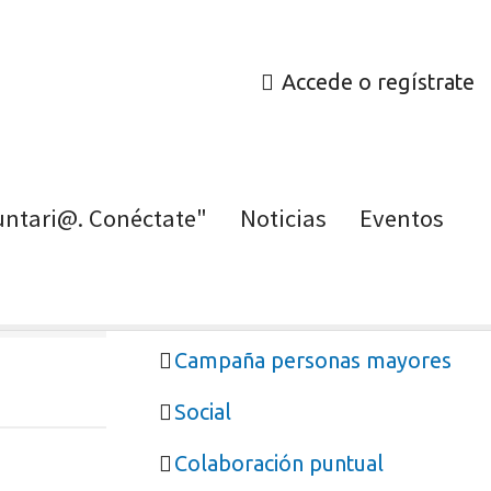
Accede o regístrate
untari@. Conéctate"
Noticias
Eventos
Haz voluntariado
Campaña personas mayores
Social
Colaboración puntual