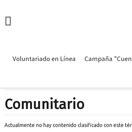
Voluntariado en Línea
Campaña "Cuent
Pasar
Oportunidades de Voluntariado
General
Comun
al
contenido
Comunitario
principal
Actualmente no hay contenido clasificado con este té