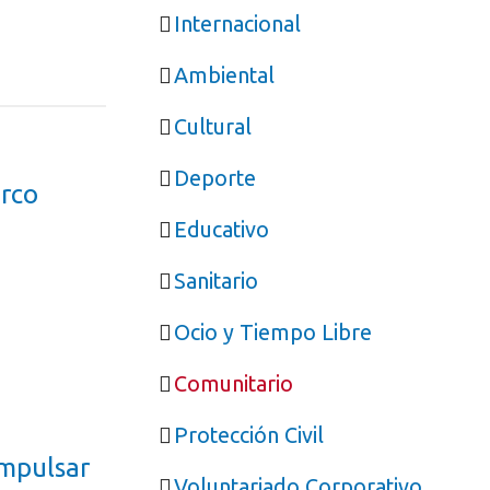
Internacional
Ambiental
Cultural
Deporte
arco
Educativo
Sanitario
Ocio y Tiempo Libre
Comunitario
Protección Civil
impulsar
Voluntariado Corporativo