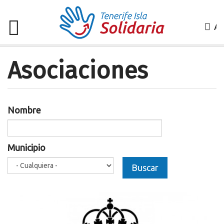
A
o
regí
Asociaciones
Pasar
al
contenido
principal
Nombre
Municipio
Buscar